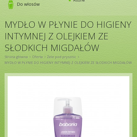
Różne
Do włosów
MYDŁO W PŁYNIE DO HIGIENY
INTYMNEJ Z OLEJKIEM ZE
SŁODKICH MIGDAŁÓW
›
›
›
Strona główna
Oferta
Żele pod prysznic
MYDŁO W PŁYNIE DO HIGIENY INTYMNEJ Z OLEJKIEM ZE SŁODKICH MIGDAŁÓW