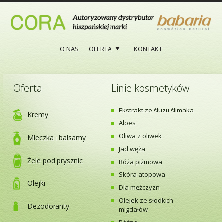
Menu
O NAS
OFERTA
KONTAKT
Oferta
Linie kosmetyków
Ekstrakt ze śluzu ślimaka
Kremy
Aloes
Oliwa z oliwek
Mleczka i balsamy
Jad węża
Żele pod prysznic
Róża piżmowa
Skóra atopowa
Olejki
Dla mężczyzn
Olejek ze słodkich
Dezodoranty
migdałów